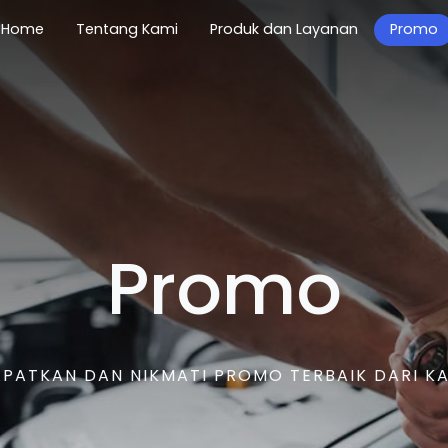
(current)
Home
Tentang Kami
Produk dan Layanan
Promo
Promo
PATKAN DAN NIKMATI PROMO TERBAIK DARI K