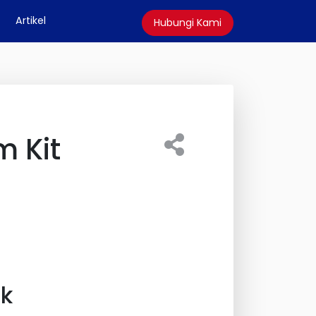
Artikel
Hubungi Kami
m Kit
uk