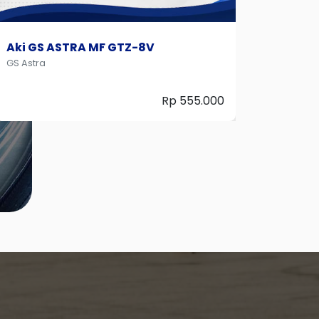
Aki GS ASTRA Premium Kit GM5Z-3B
Aki G
GS Astra
GS Astr
Rp 177.000