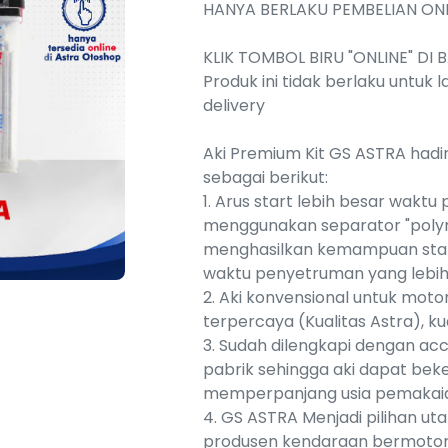
HANYA BERLAKU PEMBELIAN ON
KLIK TOMBOL BIRU "ONLINE" D
Produk ini tidak berlaku unt
delivery
Aki Premium Kit GS ASTRA had
sebagai berikut:
1. Arus start lebih besar wakt
menggunakan separator "poly
menghasilkan kemampuan start 
waktu penyetruman yang lebih
2. Aki konvensional untuk moto
terpercaya (Kualitas Astra), k
3. Sudah dilengkapi dengan ac
pabrik sehingga aki dapat bek
memperpanjang usia pemakaia
4. GS ASTRA Menjadi pilihan ut
produsen kendaraan bermotor 