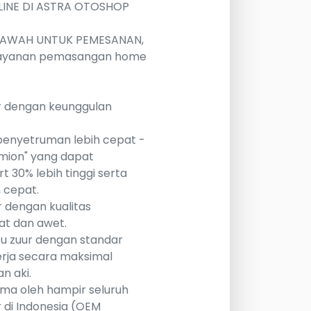
LINE DI ASTRA OTOSHOP
I BAWAH UNTUK PEMESANAN,
uk layanan pemasangan home
ir dengan keunggulan
u penyetruman lebih cepat -
mion" yang dapat
30% lebih tinggi serta
 cepat.
r dengan kualitas
uat dan awet.
cu zuur dengan standar
erja secara maksimal
n aki.
ama oleh hampir seluruh
di Indonesia (OEM