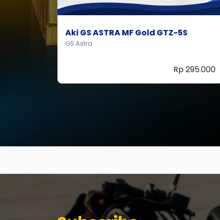
Aki GS Astra MF GSMF-GTZ-7V
GS Astra
295.000
Rp 377.000