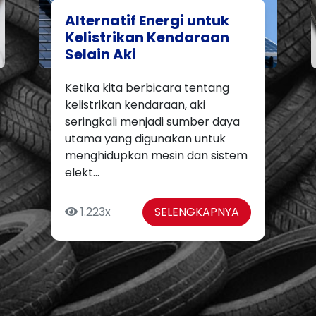
Menggunakan Aki Mobil
atau Motor untuk
Kebutuhan Lain: Potensi
dan Kendala
Aki yang digunakan dalam
kendaraan bermotor, baik mobil
maupun sepeda motor, memiliki
potensi untuk digunakan dalam
berbagai kebutuhan lain. Namun,
ad...
1.599x
SELENGKAPNYA